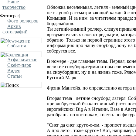
Наше
творчество
Обложка веселенькая, летняя - зеленый цв
не с лупой рассматривающий каждый сант
Конышев. И за ним, за читателем правда: 
Фото роллеров
бордслайдов.
Архив
Ты летний-зимний роллер, следуя привычк
фотографий
вразумительных слов от редакции, которая 
обратно. Только на первой странице этого
информацию про нашу сноуборд-зону на бу
События
соберутся все.
Асфальт-атлас
В номере - две главные темы. Первая, коне
Скейт-парк
великие сноуборд-терминаторы современнос
Видео
на сноубординг, ну и на жизнь тоже. Рядо
Статьи
Русский Марк
Фрэнк Мантойя, по определению автора и
Вторая тема - летние сноуборд-лагеря. С
приэльбрусский бэккантричный (этот пос
европейских: Big A в Италии, Base в Ав
разобраны по косточкам, то есть по фигу
"Снег да снег круго-о-ом, - пропоет въедл
А про лето - тоже кругом! Вот, например,
свое видео с оригинальным, можно даже с