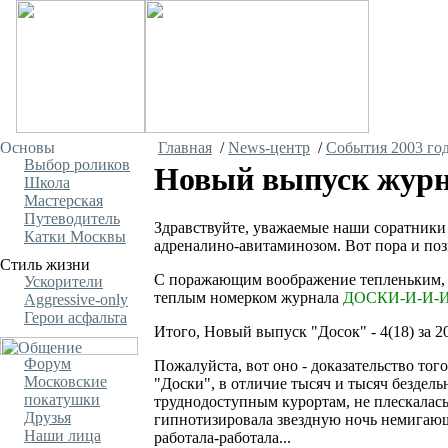
Главная
/
News-центр
/
События 2003 го
Выбор роликов
Новый выпуск журн
Школа
Мастерская
Путеводитель
Здравствуйте, уважаемые наши соратники
Катки Москвы
адреналино-авитаминозом. Вот пора и поз
С поражающим воображение тепленьким,
Ускорители
теплым номерком журнала
ДОСКИ-И-И-И
Aggressive-only
Герои асфальта
Итого, Новый выпуск "Досок" - 4(18) за 20
Форум
Пожалуйста, вот оно - доказательство тог
Московские
"Доски", в отличие тысяч и тысяч бездельн
покатушки
труднодоступным курортам, не плескалась
Друзья
гипнотизировала звездную ночь немигающи
Наши лица
работала-работала...