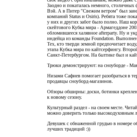
Заодно и покаталась немного, столичных 
Вэй. А в Питер "Свежим ветром" был зане
компаний Status и Osiris). Ребята тоже по
у них и других забот было полно. Наш ко
скейтового Кубка мира - Армагеддоне 200
обломившееся халявное afterparty. Ну и у
индейца из команды Foundation. Выполнен
Тех, кто тверди земной предпочитает воду
этапа Кубка мира по кайтсерфингу. Второй
Санкт-Петербургом. На балтике был и кайт
Трюки демонстрируют: на сноуборде - Макс 
Низами Сафиев помогает разобраться в т
продавцы сноуборд-магазинов.
Обзоры обширны: доски, ботинки креплен
к новому сезону.
Культурный раздел - на своем месте. Читай
можно доверить только высокодуховным 
Девушек с обнаженной грудью в номере об
лучших традиций :))