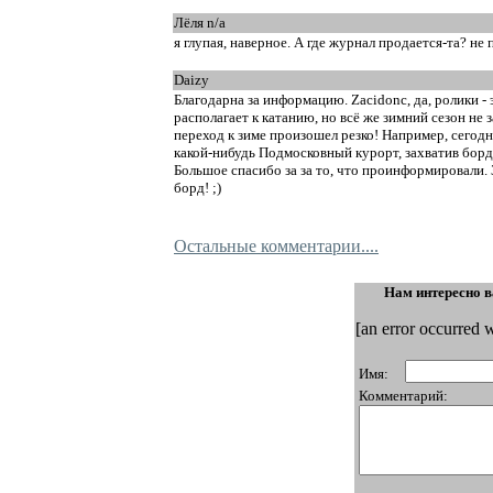
Лёля n/a
я глупая, наверное. А где журнал продается-та? не п
Daizy
Благодарна за информацию. Zacidonc, да, ролики -
располагает к катанию, но всё же зимний сезон не
переход к зиме произошел резко! Например, сегодня 
какой-нибудь Подмосковный курорт, захватив борд
Большое спасибо за за то, что проинформировали.
борд! ;)
Остальные комментарии....
Нам интересно в
[an error occurred w
Имя:
Комментарий: