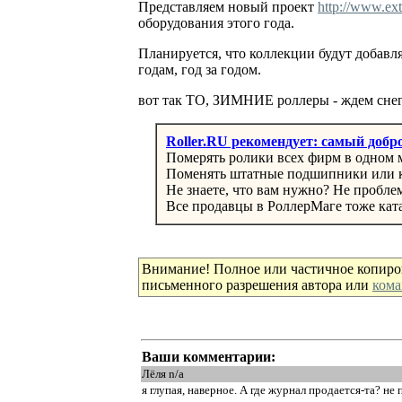
Представляем новый проект
http://www.ext
оборудования этого года.
Планируется, что коллекции будут добавл
годам, год за годом.
вот так ТО, ЗИМНИЕ роллеры - ждем снег
Roller.RU рекомендует: самый доб
Померять ролики всех фирм в одном м
Поменять штатные подшипники или ко
Не знаете, что вам нужно? Не пробле
Все продавцы в РоллерМаге тоже кат
Внимание! Полное или частичное копиро
письменного разрешения автора или
кома
Ваши комментарии:
Лёля n/a
я глупая, наверное. А где журнал продается-та? не п