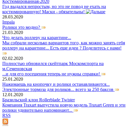
Костюмированная-2020
Год выдался непростым, но это не повод не ехать на
костюмированную! Маски - обязательны!
28.03.2020
Impala
Ролики это модно?
21.03.2020
Что делать роллеру на карантине...
Мы собрали несколько вариантов того, как можно занять себя
роллеру на карантине... Есть еще идеи ? Поделитесь с нами!
02.02.2020
Полностью обновился скейтпарк Москомспорта на
м.Семеновская
...и для его посещения теперь не нужны справки!
25.01.2020
Нажимаешь на кнопочку и ролики останавливаются...
Электронные тормоза для роликов... всего за 250 баксов
12.01.2020
Бразильский клон Rollerblade Twister
Компания Traxart выпустила новую модель Traxart Green и эти
ролики удивительно напоминают...
RSS